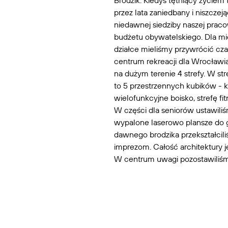
Brodzik. Kiedyś tętniący życiem
przez lata zaniedbany i niszcze
niedawnej siedziby naszej praco
budżetu obywatelskiego. Dla mi
działce mieliśmy przywrócić czas
centrum rekreacji dla Wrocławia
na dużym terenie 4 strefy. W st
to 5 przestrzennych kubików - k
wielofunkcyjne boisko, strefę fit
W części dla seniorów ustawiliś
wypalone laserowo plansze do gr
dawnego brodzika przekształcil
imprezom. Całość architektury j
W centrum uwagi pozostawiliśm