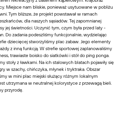
 teren rekreacyjny z basenem kąpielowym. Krajobraz
jący. Miejsce nam bliskie, ponieważ usytuowane w pobliżu
wni. Tym bliższe, że projekt powstawał w ramach
eszkańców, dla naszych sąsiadów. Tej zapomnianej
y jej świetności. Uczynić tym, czym była przed laty -
n. Do zadania podeszliśmy funkcjonalnie, wydzielając
refie dziecięcej stworzyliśmy plac zabaw. Jego elementy
ażdy z inną funkcją. W strefie sportowej zaplanowaliśmy
ness, trawiaste boisko do siatkówki i stół do ping ponga.
my stoły z ławkami. Na ich stalowych blatach pojawiły się
y w szachy, chińczyka, młynek i tryktraka. Obszar
iśmy w mini plac miejski służący różnym lokalnym
est utrzymana w neutralnej kolorystyce z przewagą bieli.
y przyrodę.