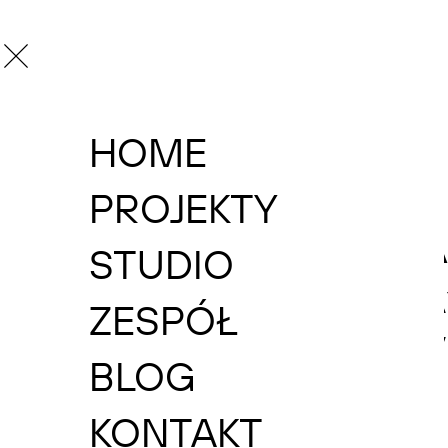
HOME
WRÓĆ DO PROJEKTÓW
BERENTA
PROJEKTY
STUDIO
REKREAC
ZESPÓŁ
BLOG
KONTAKT