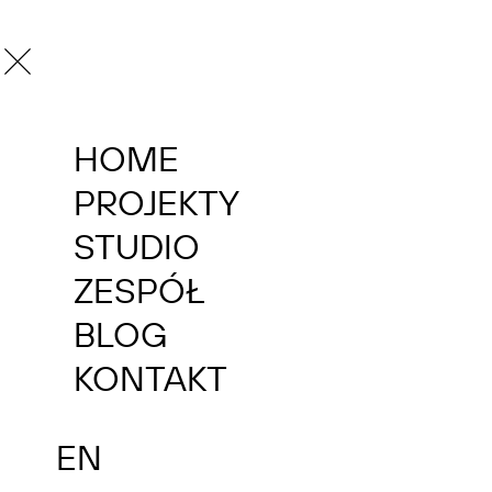
MENU
HOME
WRÓĆ DO PROJEKTÓW
PROJEKTY
DOM KULTURY
STUDIO
I URZĄD GMINY
ZESPÓŁ
LUBRZA
BLOG
KONTAKT
EN